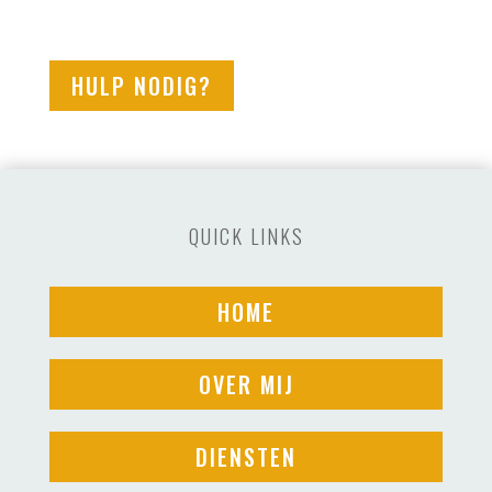
INTERIM EXPERT VOOR DE
HOSPITALITY
VERZILVER JE
KANSEN
Is je team even niet op volle sterkte en blijven
daardoor kansen liggen? Als ervaren interim
professional zet ik jouw hotel of
evenementenlocatie op scherp met:
25 jaar expertise in marketing, sales en events
Frisse blik en nieuwe inzichten
Ondersteuning op maat wanneer jij het het hardst
nodig hebt
Kennisoverdracht en Teamontwikkeling