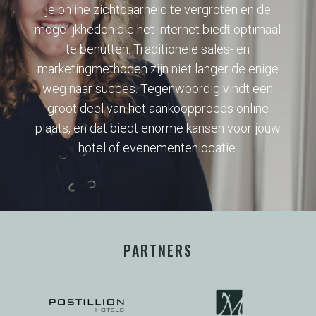
je online zichtbaarheid te vergroten en de
mogelijkheden die het internet biedt optimaal
te benutten. Traditionele sales- en
marketingmethoden zijn niet langer de enige
weg naar succes. Tegenwoordig vindt een
groot deel van het aankoopproces online
plaats, en dat biedt enorme kansen voor jouw
hotel of evenementenlocatie.
PARTNERS