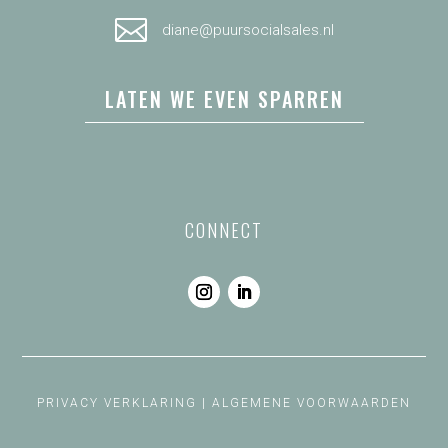
CONTACT
DIANE VAN EST,
AANGENAAM
Een oude rot in het vak
maar zo eager
als een jonge hond.
Bij welk commercieel vraagstuk
kun jij wel wat hulp gebruiken?

+31 (0)6 57487269