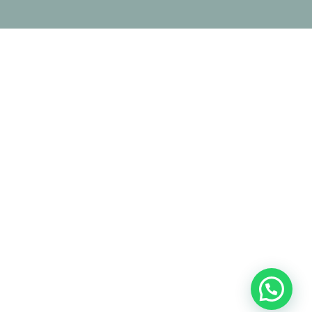

diane@puursocialsales.nl
LATEN WE EVEN SPARREN
CONNECT
PRIVACY VERKLARING
|
ALGEMENE VOORWAARDEN