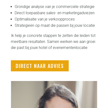
COMMERCIEEL ADVIES VOOR HOTELS
EN EVENEMENTENLOCATIES
KLAAR VOOR
OMZETGROEI?
Heb jij een commerciële uitdaging en ben je toe
aan groei? Met mijn 25+ jaar ervaring bied ik hotels
en evenementenlocaties praktische,
resultaatgerichte oplossingen: