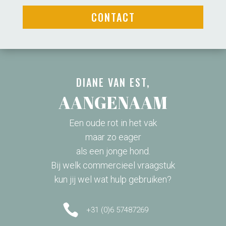
HULP NODIG?
QUICK LINKS
HOME
OVER MIJ
DIENSTEN