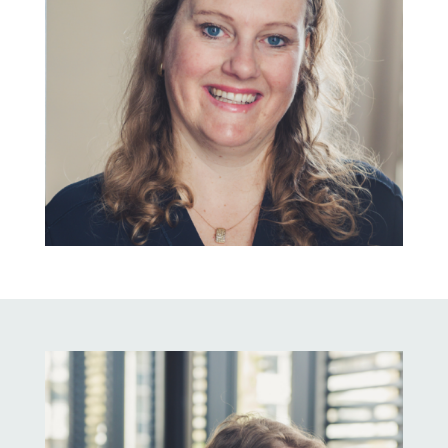
Grondige analyse van je commerciële strategie
Direct toepasbare sales- en marketingadviezen
Optimalisatie van je verkoopproces
Strategieën op maat die passen bij jouw locatie
Ik help je concrete stappen te zetten die leiden tot
meetbare resultaten. Samen werken we aan groei
die past bij jouw hotel of evenementenlocatie.
DIRECT NAAR ADVIES