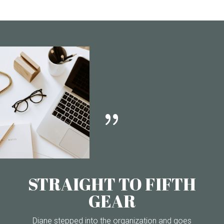
actief is op social media, liggen er ongekende
commerciële kansen voor het grijpen. Het tijdperk
van uitsluitend traditionele sales en marketing is
definitief voorbij – de online wereld heeft het
aankoopproces definitief veranderd. Het
merendeel van het besluitvormingsproces vindt
tegenwoordig online plaats, dus ver vóórdat die
potentiële klant contact met jou opneemt?
Als ondernemer in de hospitality sector sta jij voor
een grote uitdaging: zichtbaar zijn waar je
potentiële klanten zoeken en ze aan je weten te
binden. Hotels en evenementenlocaties die
floreren in deze nieuwe wereld, zijn degene die de
perfecte balans vinden tussen traditionele
verkoopstrategieën én de kracht van online
zichtbaarheid en social selling.