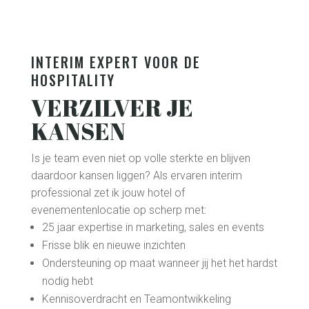
groei? Middels coaching on the job voor hotels en
evenementenlocaties help ik je verkoopteam met:
Vergroten conversiepercentage
Versterken verkoopvaardigheden
Ontwikkelen klantgerichte mindset
Optimaliseren verkoopprocessen
Met persoonlijke begeleiding help ik je
commerciële team groeien tot zelfverzekerde
sales professionals die merkbaar betere resultaten
boeken.
ONTDEK MEER OVER COACHING