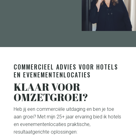
straight to fifth gear. She analysed the situation
fast, made plans which she implemented and
embedded, keeping her eyes on the goals. We
made huge steps with our sales team and
especially in social selling in which she is a
specialist. Her style is open minded, direct and
hands on. This lady has an opinion and vision on
sales, which she will share and defend, adding
value to your organization.
JORGEN RIJNAARD
PILLOWS HOTELS